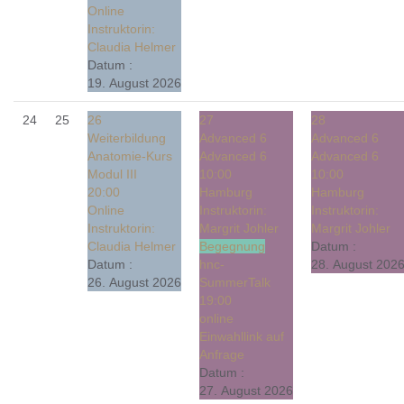
Online
Instruktorin:
Claudia Helmer
Datum :
19. August 2026
24
25
26
27
28
Weiterbildung
Advanced 6
Advanced 6
Anatomie-Kurs
Advanced 6
Advanced 6
Modul III
10:00
10:00
20:00
Hamburg
Hamburg
Online
Instruktorin:
Instruktorin:
Instruktorin:
Margrit Johler
Margrit Johler
Claudia Helmer
Begegnung
Datum :
Datum :
hnc-
28. August 202
26. August 2026
SummerTalk
19:00
online
Einwahllink auf
Anfrage
Datum :
27. August 2026