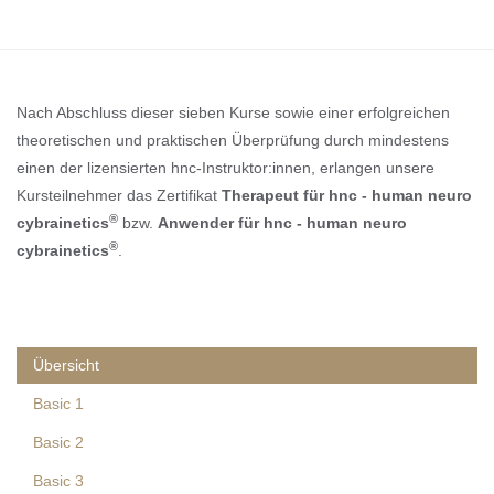
Nach Abschluss dieser sieben Kurse sowie einer erfolgreichen
theoretischen und praktischen Überprüfung durch mindestens
einen der lizensierten hnc-Instruktor:innen, erlangen unsere
Kursteilnehmer das Zertifikat
Therapeut für hnc - human neuro
®
cybrainetics
bzw.
Anwender für hnc - human neuro
®
cybrainetics
.
Vorheriges
Vorheriger
Nächstes
Nächstes
Jahr
Monat
Jahr
Monat
Übersicht
Basic 1
Basic 2
Basic 3