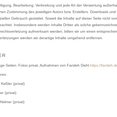
ältigung, Bearbeitung, Verbreitung und jede Art der Verwertung außer
ichen Zustimmung des jeweiligen Autors bzw. Erstellers. Downloads und K
ellen Gebrauch gestattet. Soweit die Inhalte auf dieser Seite nicht vo
beachtet. Insbesondere werden Inhalte Dritter als solche gekennzeichnet
rechtsverletzung aufmerksam werden, bitten wir um einen entspreche
rletzungen werden wir derartige Inhalte umgehend entfernen.
ER
e-Seiten: Fotos privat, Aufnahmen von Farideh Diehl
https://farideh.d
oren:
Keßler (privat)
er (privat)
Helmer (privat)