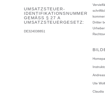
Vervielf
UMSATZSTEUER-
schriftl
IDENTIFIKATIONSNUMMER
kommerzi
GEMÄSS § 27 A U
MSATZSTEUERGESETZ:
Dritter 
Urheber
DE324038851
Rechtsve
BILD
Homepag
Instrukt
Andreas 
Ute Wolt
Claudia 