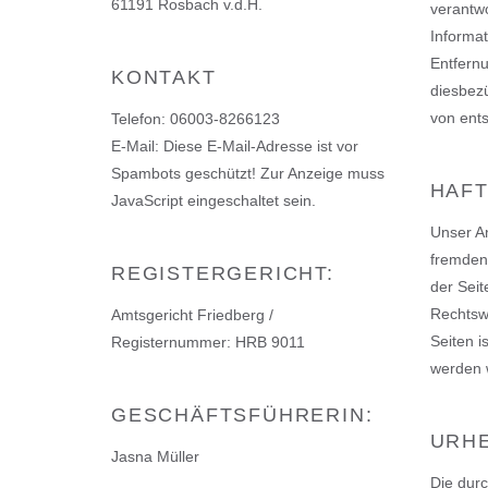
61191 Rosbach v.d.H.
verantwo
Informat
Entfern
KONTAKT
diesbezü
von ent
Telefon: 06003-8266123
E-Mail:
Diese E-Mail-Adresse ist vor
Spambots geschützt! Zur Anzeige muss
HAFT
JavaScript eingeschaltet sein.
Unser An
fremden 
REGISTERGERICHT:
der Seit
Rechtswi
Amtsgericht Friedberg /
Seiten i
Registernummer: HRB 9011
werden 
GESCHÄFTSFÜHRERIN:
URH
Jasna Müller
Die durc