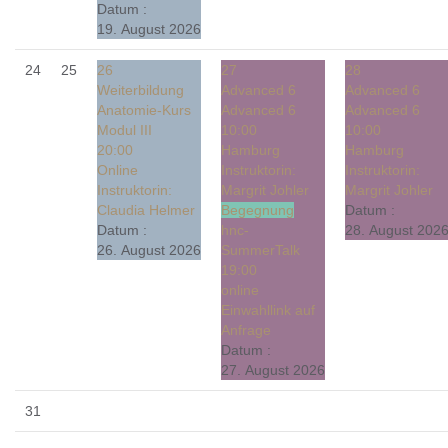
Datum :
19. August 2026
24
25
26
27
28
Weiterbildung
Advanced 6
Advanced 6
Anatomie-Kurs
Advanced 6
Advanced 6
Modul III
10:00
10:00
20:00
Hamburg
Hamburg
Online
Instruktorin:
Instruktorin:
Instruktorin:
Margrit Johler
Margrit Johler
Claudia Helmer
Begegnung
Datum :
Datum :
hnc-
28. August 202
26. August 2026
SummerTalk
19:00
online
Einwahllink auf
Anfrage
Datum :
27. August 2026
31