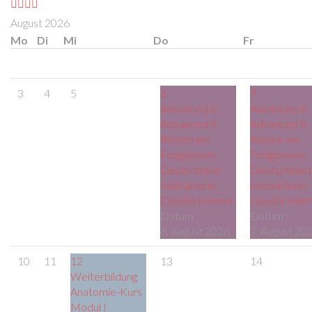
August 2026
Mo
Di
Mi
Do
Fr
3
4
5
6
7
Advanced 6
Advanced 6
Advanced 6
Advanced 6
Rieden am
Rieden am
Forggensee,
Forggensee,
Deutschland
Deutschland
Instruktorin:
Instruktorin:
Claudia Helmer
Claudia Hel
Datum :
Datum :
6. August 2026
7. August 20
10
11
12
13
14
Weiterbildung
Anatomie-Kurs
Modul I