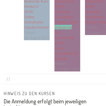
Anatomie-Kurs
Advanced 6
Advanced 6
Modul III
10:00
10:00
20:00
Hamburg
Hamburg
Online
Instruktorin:
Instruktorin:
Instruktorin:
Margrit Johler
Margrit Johl
Claudia Helmer
Begegnung
Datum :
Datum :
hnc-
28. August 2
26. August 2026
SummerTalk
19:00
online
Einwahllink auf
Anfrage
Datum :
27. August 2026
31
HINWEIS ZU DEN KURSEN
Die Anmeldung erfolgt beim jeweiligen