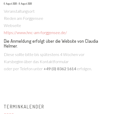
6. August 2026
-
8. August 2026
Veranstaltungsort
Rieden am Forggensee
Webseite
https://www.hnc-am-forggensee.de/
Die Anmeldung erfolgt über die Website von Claudia
Helmer.
Diese sollte bitte bis spätestens 4 Wochen vor
Kursbeginn über das Kontaktformular
oder per Telefon unter
+49 (0) 8362 1614
erfolgen.
Vorheriges
Vorheriger
Nächstes
Nächstes
TERMINKALENDER
Jahr
Monat
Jahr
Monat